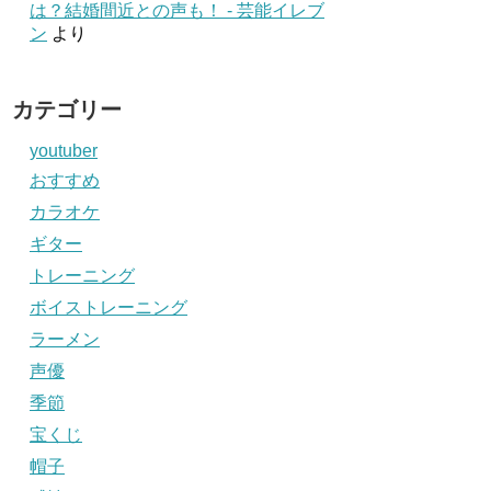
は？結婚間近との声も！ - 芸能イレブ
ン
より
カテゴリー
youtuber
おすすめ
カラオケ
ギター
トレーニング
ボイストレーニング
ラーメン
声優
季節
宝くじ
帽子