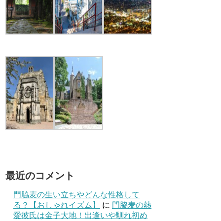
最近のコメント
門脇麦の生い立ちやどんな性格して
る？【おしゃれイズム】
に
門脇麦の熱
愛彼氏は金子大地！出逢いや馴れ初め