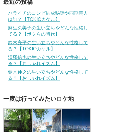
最近の投稿
ハライチのコンビ結成秘話や同期芸人
は誰？【TOKIOカケル】
麻生久美子の生い立ちやどんな性格し
てる？【ボクらの時代】
鈴木亮平の生い立ちやどんな性格して
る？【TOKIOカケル】
清塚信也の生い立ちやどんな性格して
る？【おしゃれイズム】
鈴木伸之の生い立ちやどんな性格して
る？【おしゃれイズム】
一度は行ってみたいロケ地