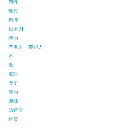
感性
散歩
料理
日本刀
映画
有名人・芸能人
本
歌
歌詞
歴史
漫画
趣味
防音室
音楽