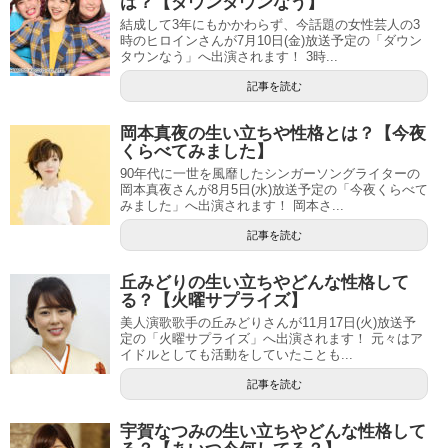
は？【ダウンタウンなう】
結成して3年にもかかわらず、今話題の女性芸人の3
時のヒロインさんが7月10日(金)放送予定の「ダウン
タウンなう」へ出演されます！ 3時...
記事を読む
岡本真夜の生い立ちや性格とは？【今夜
くらべてみました】
90年代に一世を風靡したシンガーソングライターの
岡本真夜さんが8月5日(水)放送予定の「今夜くらべて
みました」へ出演されます！ 岡本さ...
記事を読む
丘みどりの生い立ちやどんな性格して
る？【火曜サプライズ】
美人演歌歌手の丘みどりさんが11月17日(火)放送予
定の「火曜サプライズ」へ出演されます！ 元々はア
イドルとしても活動をしていたことも...
記事を読む
宇賀なつみの生い立ちやどんな性格して