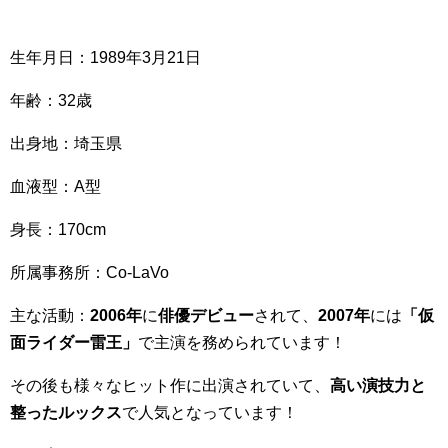
生年月日：1989年3月21日
年齢：32歳
出身地：埼玉県
血液型：A型
身長：170cm
所属事務所：Co-LaVo
主な活動：
2006年
に
俳優デビュー
されて、
2007年
には
「仮
面ライダー雷王」
で主演を務められています！
その後も様々なヒット作に出演されていて、
高い演技力と
整ったルックス
で人気となっています！