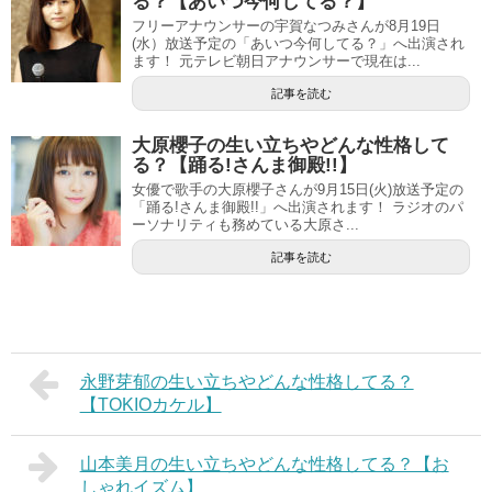
る？【あいつ今何してる？】
フリーアナウンサーの宇賀なつみさんが8月19日
(水）放送予定の「あいつ今何してる？」へ出演され
ます！ 元テレビ朝日アナウンサーで現在は...
記事を読む
大原櫻子の生い立ちやどんな性格して
る？【踊る!さんま御殿!!】
女優で歌手の大原櫻子さんが9月15日(火)放送予定の
「踊る!さんま御殿!!」へ出演されます！ ラジオのパ
ーソナリティも務めている大原さ...
記事を読む
永野芽郁の生い立ちやどんな性格してる？
【TOKIOカケル】
山本美月の生い立ちやどんな性格してる？【お
しゃれイズム】