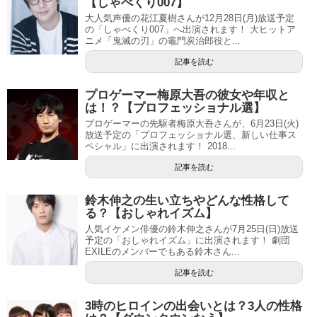
【しゃべくり007】
大人気声優の花江夏樹さんが12月28日(月)放送予定
の「しゃべくり007」へ出演されます！ 大ヒットア
ニメ「鬼滅の刃」の竈門炭治郎役と...
記事を読む
プロゲーマー梅原大吾の彼女や年収と
は！？【プロフェッショナル選】
プロゲーマーの先駆者梅原大吾さんが、6月23日(火)
放送予定の「プロフェッショナル選、新しい仕事ス
ペシャル」に出演されます！ 2018...
記事を読む
鈴木伸之の生い立ちやどんな性格して
る？【おしゃれイズム】
人気イケメン俳優の鈴木伸之さんが7月25日(日)放送
予定の「おしゃれイズム」に出演されます！ 劇団
EXILEのメンバーでもある鈴木さん...
記事を読む
3時のヒロインの出会いとは？3人の性格