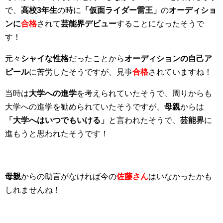
で、
高校3年生
の時に
「仮面ライダー雷王」
の
オーディショ
ンに
合格
されて
芸能界デビュー
することになったそうで
す！
元々
シャイな性格
だったことから
オーディションの自己ア
ピール
に苦労したそうですが、見事
合格
されていますね！
当時は
大学への進学
を考えられていたそうで、周りからも
大学への進学を勧められていたそうですが、
母親
からは
「大学へはいつでもいける」
と言われたそうで、
芸能界
に
進もうと思われたそうです！
母親
からの助言がなければ今の
佐藤さん
はいなかったかも
しれませんね！