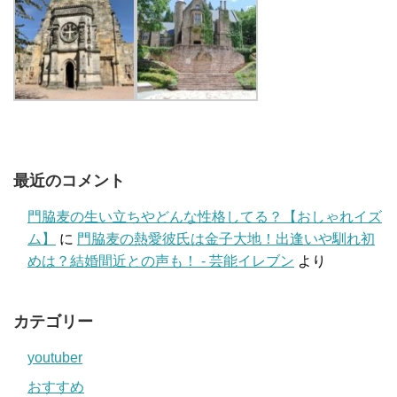
最近のコメント
門脇麦の生い立ちやどんな性格してる？【おしゃれイズ
ム】
に
門脇麦の熱愛彼氏は金子大地！出逢いや馴れ初
めは？結婚間近との声も！ - 芸能イレブン
より
カテゴリー
youtuber
おすすめ