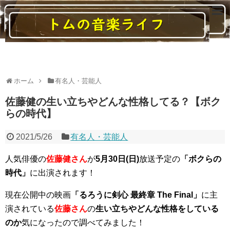
読んでいると音楽に関する様々なことがわかるブログ
ホーム
有名人・芸能人
佐藤健の生い立ちやどんな性格してる？【ボク
らの時代】
2021/5/26
有名人・芸能人
人気俳優の
佐藤健さん
が
5月30日(日)
放送予定の
「ボクらの
時代」
に出演されます！
現在公開中の映画
「るろうに剣心 最終章 The Final」
に主
演されている
佐藤さん
の
生い立ちやどんな性格をしている
のか
気になったので調べてみました！