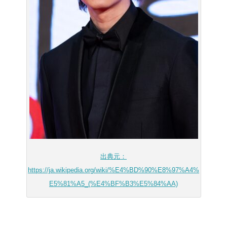
出典元：
https://ja.wikipedia.org/wiki/%E4%BD%90%E8%97%A4%
E5%81%A5_(%E4%BF%B3%E5%84%AA)