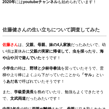
2020年
には
youtubeチャンネル
も始められています！
佐藤健さんの生い立ちについて調査してみた
佐藤さん
は、
父親、母親、妹の4人家族
だったみたいで、幼
い頃は夏休みに
父親の実家に帰省して、虫を採ったり、海
や山や川で遊んでいた
そうです！
小学生
の時は、
野球と少林寺拳法
を習っていたそうで、雲
梯や上り棒によくぶら下がっていたことから
「サル」
とい
う
あだ名
で呼ばれていたそうです！
また、
学級委員長
を務めていたり、勉強もよくできたそう
で、
文武両道
だったみたいです！
中学1年生
の時に
両親が離婚
されて、
母親
に引き取られたそ