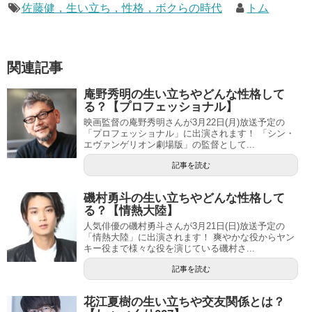
佐藤健，生い立ち，性格，ボクらの時代
トム
関連記事
庵野秀明の生い立ちやどんな性格して
る？【プロフェッショナル】
映画監督の庵野秀明さんが3月22日(月)放送予定の
「プロフェッショナル」に出演されます！ 「シン・
エヴァンゲリオン劇場版」の監督として...
記事を読む
磯村勇斗の生い立ちやどんな性格して
る？【情熱大陸】
人気俳優の磯村勇斗さんが3月21日(日)放送予定の
「情熱大陸」に出演されます！ 爽やかな役からヤン
キー役まで様々な役を演じている磯村さ...
記事を読む
花江夏樹の生い立ちや交友関係とは？