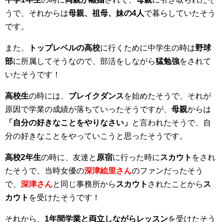
うで、それからは
母親、祖母、妹の4人
で暮らしていたそう
です。
また、
トップレベルの高校
に行くために中学生の時は
野球
部
に所属してそうなので、部活をしながら
猛勉強
をされて
いたそうです！
高校生
の時には、
ブレイクダンス
を始めたそうで、それが
原因で学業の成績が落ちていったそうですが、
母親
からは
「自分の好きなことをやりなさい」
と言われたそうで、自
分の好きなことをやっていこうと思ったそうです。
高校2年生
の時に、友達と
原宿
に行った時に
スカウト
をされ
たそうで、当時女優の
深津絵里さん
のファンだったそう
で、
深津さん
と同じ事務所から
スカウト
されたことから
ス
カウト
を受けたそうです！
それから、
1年間学業と両立しながらレッスン
を受けたそう