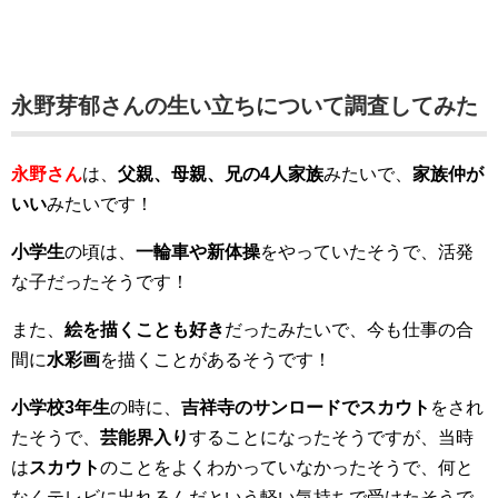
永野芽郁さんの生い立ちについて調査してみた
永野さん
は、
父親、母親、兄の4人家族
みたいで、
家族仲が
いい
みたいです！
小学生
の頃は、
一輪車や新体操
をやっていたそうで、活発
な子だったそうです！
また、
絵を描くことも好き
だったみたいで、今も仕事の合
間に
水彩画
を描くことがあるそうです！
小学校3年生
の時に、
吉祥寺のサンロードでスカウト
をされ
たそうで、
芸能界入り
することになったそうですが、当時
は
スカウト
のことをよくわかっていなかったそうで、何と
なくテレビに出れるんだという軽い気持ちで受けたそうで