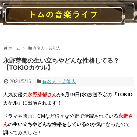
読んでいると音楽に関する様々なことがわかるブログ
ホーム
有名人・芸能人
永野芽郁の生い立ちやどんな性格してる？
【TOKIOカケル】
2021/5/16
有名人・芸能人
人気女優の
永野芽郁さん
が
5月19日(水)
放送予定の
「TOKIO
カケル」
に出演されます！
ドラマや映画、CMなど様々な分野で活躍されている
永野さ
ん
の
生い立ちやどんな性格をしているのか
気になったので
調べてみました！