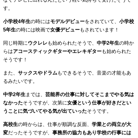
す。
小学校4年生
の時には
モデルデビュー
をされていて、
小学校
5年生
の時には映画で
女優デビュー
もされています！
同じ時期に
ウクレレ
も始められたそうで、
中学2年生
の時か
らは
アコースティックギターやエレキギター
も始められた
そうです！
また、
サックスやドラム
もできるそうで、音楽の才能もあ
るみたいです。
中学2年生
までは、
芸能界の仕事に対してそこまでやる気は
なかった
そうですが、次第に
女優という仕事が好きだとい
うことに気づいてやる気が出ていった
そうです。
高校生
の時からは、仕事が順調な反面、
学業との両立が大
変
だったそうですが、
事務所の協力もあり学校の行事には