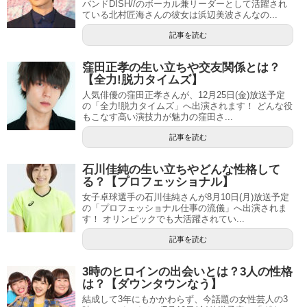
バンドDISH//のボーカル兼リーダーとして活躍され
ている北村匠海さんの彼女は浜辺美波さんなの...
記事を読む
窪田正孝の生い立ちや交友関係とは？
【全力!脱力タイムズ】
人気俳優の窪田正孝さんが、12月25日(金)放送予定
の「全力!脱力タイムズ」へ出演されます！ どんな役
もこなす高い演技力が魅力の窪田さ...
記事を読む
石川佳純の生い立ちやどんな性格して
る？【プロフェッショナル】
女子卓球選手の石川佳純さんが8月10日(月)放送予定
の「プロフェッショナル仕事の流儀」へ出演されま
す！ オリンピックでも大活躍されてい...
記事を読む
3時のヒロインの出会いとは？3人の性格
は？【ダウンタウンなう】
結成して3年にもかかわらず、今話題の女性芸人の3