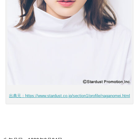
出典元：https://www.stardust.co.jp/section1/profile/naganomei.html