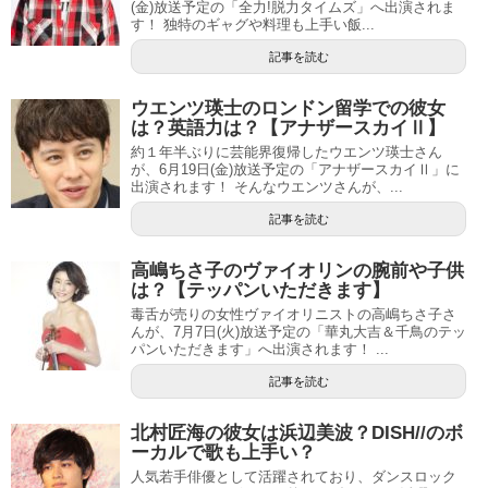
(金)放送予定の「全力!脱力タイムズ」へ出演されま
す！ 独特のギャグや料理も上手い飯...
記事を読む
ウエンツ瑛士のロンドン留学での彼女
は？英語力は？【アナザースカイⅡ】
約１年半ぶりに芸能界復帰したウエンツ瑛士さん
が、6月19日(金)放送予定の「アナザースカイⅡ」に
出演されます！ そんなウエンツさんが、...
記事を読む
高嶋ちさ子のヴァイオリンの腕前や子供
は？【テッパンいただきます】
毒舌が売りの女性ヴァイオリニストの高嶋ちさ子さ
んが、7月7日(火)放送予定の「華丸大吉＆千鳥のテッ
パンいただきます」へ出演されます！ ...
記事を読む
北村匠海の彼女は浜辺美波？DISH//のボ
ーカルで歌も上手い？
人気若手俳優として活躍されており、ダンスロック