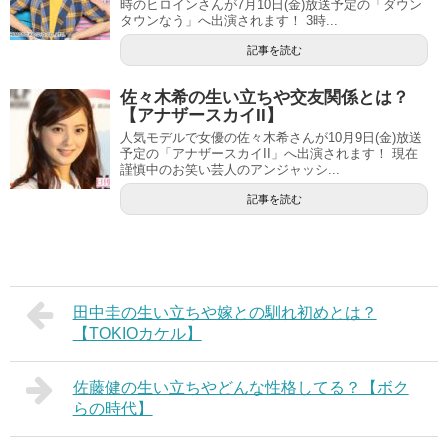
時のヒロインさんが7月10日(金)放送予定の「ダウン
タウンなう」へ出演されます！ 3時...
記事を読む
佐々木希の生い立ちや交友関係とは？
【アナザースカイII】
人気モデルで女優の佐々木希さんが10月9日(金)放送
予定の「アナザースカイII」へ出演されます！ 現在
謹慎中のお笑い芸人のアンジャッシ...
記事を読む
田中圭の生い立ちや嫁との馴れ初めとは？
【TOKIOカケル】
佐藤健の生い立ちやどんな性格してる？【ボク
らの時代】