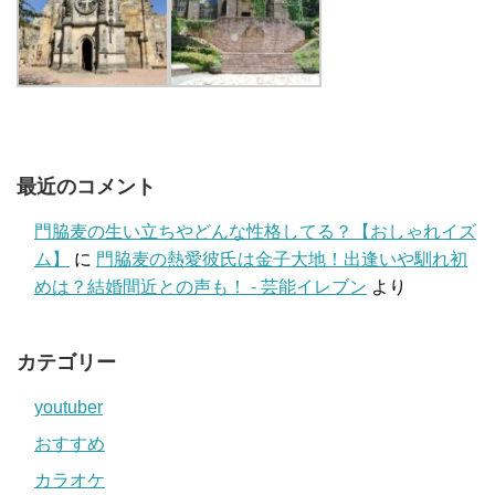
最近のコメント
門脇麦の生い立ちやどんな性格してる？【おしゃれイズ
ム】
に
門脇麦の熱愛彼氏は金子大地！出逢いや馴れ初
めは？結婚間近との声も！ - 芸能イレブン
より
カテゴリー
youtuber
おすすめ
カラオケ