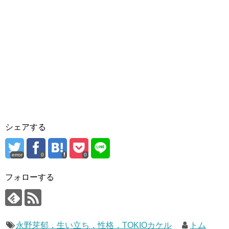
シェアする
error
0
0
フォローする
永野芽郁，生い立ち，性格，TOKIOカケル
トム