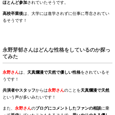
ほとんど参加
されていたそうです。
高校卒業後
は、大学には進学されずに仕事に専念されてい
るそうです！
永野芽郁さんはどんな性格をしているのか探っ
てみた
永野さん
は、
天真爛漫で天然で優しい性格
をされているそ
うです！
共演者やスタッフ
からは
永野さん
のことを
天真爛漫で天然
という声が多いみたいです！
また、
永野さん
の
ブログにコメントしたファンの相談
に乗