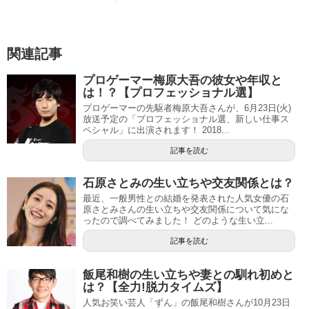
関連記事
プロゲーマー梅原大吾の彼女や年収と
は！？【プロフェッショナル選】
プロゲーマーの先駆者梅原大吾さんが、6月23日(火)
放送予定の「プロフェッショナル選、新しい仕事ス
ペシャル」に出演されます！ 2018...
記事を読む
石原さとみの生い立ちや交友関係とは？
最近、一般男性との結婚を発表された人気女優の石
原さとみさんの生い立ちや交友関係について気にな
ったので調べてみました！ どのような生い立...
記事を読む
飯尾和樹の生い立ちや妻との馴れ初めと
は？【全力!脱力タイムズ】
人気お笑い芸人「ずん」の飯尾和樹さんが10月23日