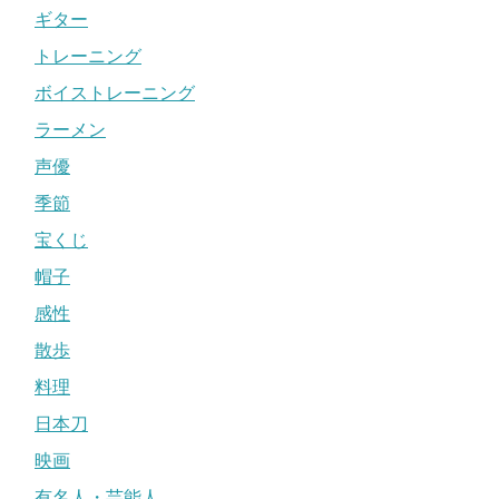
ギター
トレーニング
ボイストレーニング
ラーメン
声優
季節
宝くじ
帽子
感性
散歩
料理
日本刀
映画
有名人・芸能人