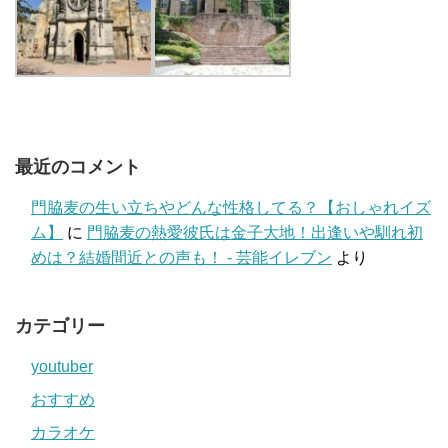
最近のコメント
門脇麦の生い立ちやどんな性格してる？【おしゃれイズ
ム】
に
門脇麦の熱愛彼氏は金子大地！出逢いや馴れ初
めは？結婚間近との声も！ - 芸能イレブン
より
カテゴリー
youtuber
おすすめ
カラオケ