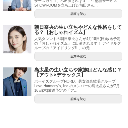
ザースカイⅡ」へ出演されます！ 生配信サービス
SHOWROOMを立ち上げた前田さん...
記事を読む
朝日奈央の生い立ちやどんな性格をして
る？【おしゃれイズム】
人気タレントの朝日奈央さんが4月18日(日)放送予定
の「おしゃれイズム」に出演されます！ アイドルグ
ループの「アイドリング!!!」の元...
記事を読む
島太星の生い立ちや家族はどんな感じ？
【アウト×デラックス】
ボーイズグループNORD、男女混合歌唱グループ
Love Harmony's, Inc.のメンバーの島太星さんが7月
16日(木)放送予定の「ア...
記事を読む