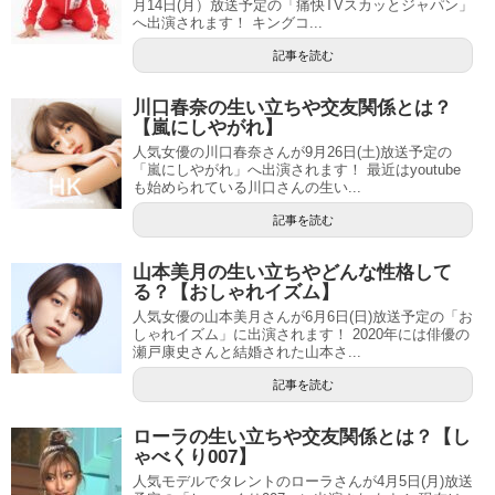
月14日(月）放送予定の「痛快TVスカッとジャパン」
へ出演されます！ キングコ...
記事を読む
川口春奈の生い立ちや交友関係とは？
【嵐にしやがれ】
人気女優の川口春奈さんが9月26日(土)放送予定の
「嵐にしやがれ」へ出演されます！ 最近はyoutube
も始められている川口さんの生い...
記事を読む
山本美月の生い立ちやどんな性格して
る？【おしゃれイズム】
人気女優の山本美月さんが6月6日(日)放送予定の「お
しゃれイズム」に出演されます！ 2020年には俳優の
瀬戸康史さんと結婚された山本さ...
記事を読む
ローラの生い立ちや交友関係とは？【し
ゃべくり007】
人気モデルでタレントのローラさんが4月5日(月)放送