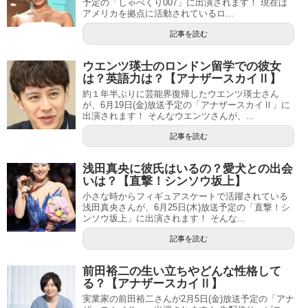
予定の「しゃべくり007」に出演されます！ 現在は
アメリカを拠点に活動されているロ...
記事を読む
ウエンツ瑛士のロンドン留学での彼女
は？英語力は？【アナザースカイⅡ】
約１年半ぶりに芸能界復帰したウエンツ瑛士さん
が、6月19日(金)放送予定の「アナザースカイⅡ」に
出演されます！ そんなウエンツさんが、...
記事を読む
浅田真央に彼氏はいるの？愛犬との出会
いは？【直撃！シンソウ坂上】
小さな時からフィギュアスケートで活躍されている
浅田真央さんが、6月25日(木)放送予定の「直撃！シ
ンソウ坂上」に出演されます！ そんな...
記事を読む
前田裕二の生い立ちやどんな性格して
る？【アナザースカイⅡ】
実業家の前田裕二さんが2月5日(金)放送予定の「アナ