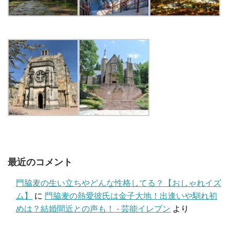
最近のコメント
門脇麦の生い立ちやどんな性格してる？【おしゃれイズ
ム】
に
門脇麦の熱愛彼氏は金子大地！出逢いや馴れ初
めは？結婚間近との声も！ - 芸能イレブン
より