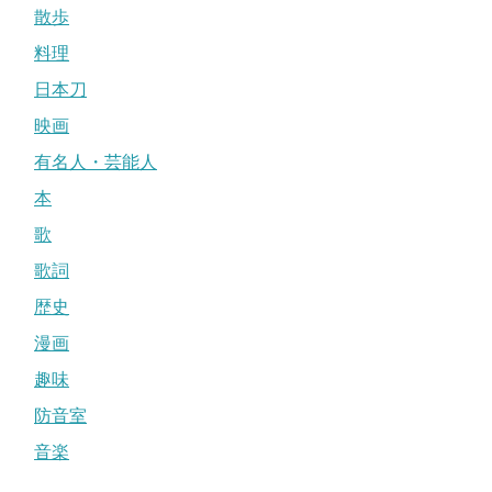
散歩
料理
日本刀
映画
有名人・芸能人
本
歌
歌詞
歴史
漫画
趣味
防音室
音楽