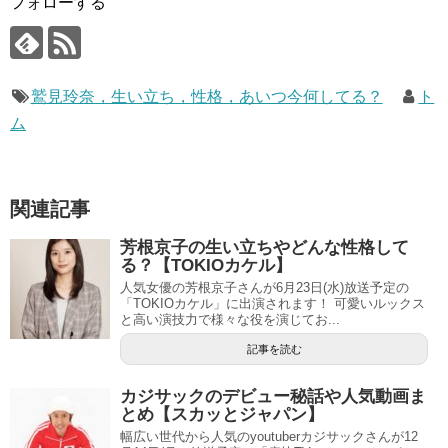
フォローする
鷲見玲奈，生い立ち，性格，あいつ今何してる？
ト
ム
関連記事
芳根京子の生い立ちやどんな性格して
る？【TOKIOカケル】
人気女優の芳根京子さんが6月23日(水)放送予定の
「TOKIOカケル」に出演されます！ 可愛いルックス
と高い演技力で様々な役を演じてお...
記事を読む
カジサックのデビュー秘話や人気動画ま
とめ【スカッとジャパン】
幅広い世代から人気のyoutuberカジサックさんが12