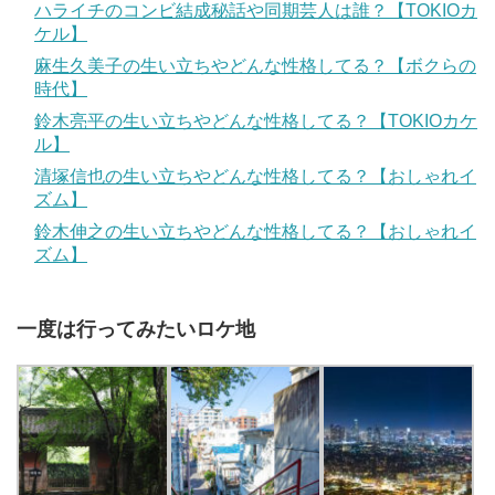
ハライチのコンビ結成秘話や同期芸人は誰？【TOKIOカ
ケル】
麻生久美子の生い立ちやどんな性格してる？【ボクらの
時代】
鈴木亮平の生い立ちやどんな性格してる？【TOKIOカケ
ル】
清塚信也の生い立ちやどんな性格してる？【おしゃれイ
ズム】
鈴木伸之の生い立ちやどんな性格してる？【おしゃれイ
ズム】
一度は行ってみたいロケ地