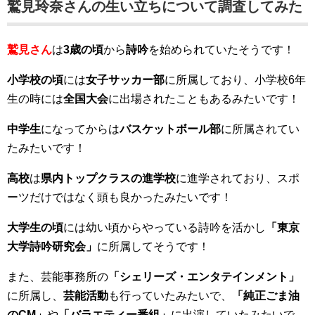
鷲見玲奈さんの生い立ちについて調査してみた
鷲見さん
は
3歳の頃
から
詩吟
を始められていたそうです！
小学校の頃
には
女子サッカー部
に所属しており、小学校6年
生の時には
全国大会
に出場されたこともあるみたいです！
中学生
になってからは
バスケットボール部
に所属されてい
たみたいです！
高校
は
県内トップクラスの進学校
に進学されており、スポ
ーツだけではなく頭も良かったみたいです！
大学生の頃
には幼い頃からやっている詩吟を活かし
「東京
大学詩吟研究会」
に所属してそうです！
また、芸能事務所の
「シェリーズ・エンタテインメント」
に所属し、
芸能活動
も行っていたみたいで、
「純正ごま油
のCM」
や
「バラエティー番組」
に出演していたみたいで