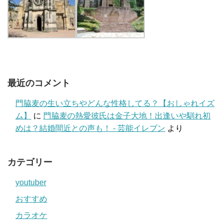
最近のコメント
門脇麦の生い立ちやどんな性格してる？【おしゃれイズ
ム】
に
門脇麦の熱愛彼氏は金子大地！出逢いや馴れ初
めは？結婚間近との声も！ - 芸能イレブン
より
カテゴリー
youtuber
おすすめ
カラオケ