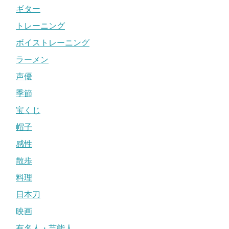
ギター
トレーニング
ボイストレーニング
ラーメン
声優
季節
宝くじ
帽子
感性
散歩
料理
日本刀
映画
有名人・芸能人