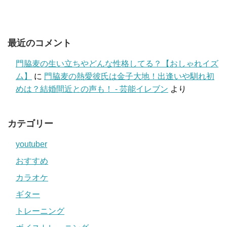
最近のコメント
門脇麦の生い立ちやどんな性格してる？【おしゃれイズ
ム】
に
門脇麦の熱愛彼氏は金子大地！出逢いや馴れ初
めは？結婚間近との声も！ - 芸能イレブン
より
カテゴリー
youtuber
おすすめ
カラオケ
ギター
トレーニング