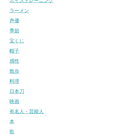
ボイストレーニング
ラーメン
声優
季節
宝くじ
帽子
感性
散歩
料理
日本刀
映画
有名人・芸能人
本
歌