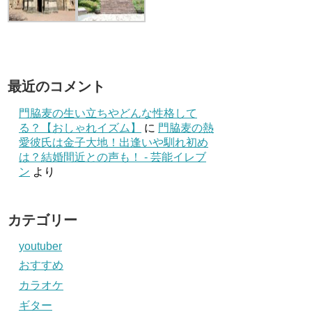
最近のコメント
門脇麦の生い立ちやどんな性格して
る？【おしゃれイズム】
に
門脇麦の熱
愛彼氏は金子大地！出逢いや馴れ初め
は？結婚間近との声も！ - 芸能イレブ
ン
より
カテゴリー
youtuber
おすすめ
カラオケ
ギター