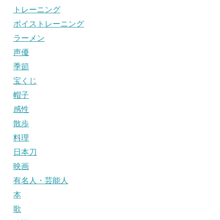
トレーニング
ボイストレーニング
ラーメン
声優
季節
宝くじ
帽子
感性
散歩
料理
日本刀
映画
有名人・芸能人
本
歌