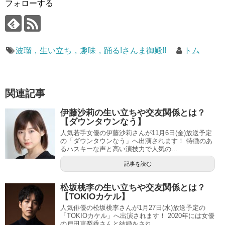
フォローする
波瑠，生い立ち，趣味，踊る!さんま御殿!!
トム
関連記事
伊藤沙莉の生い立ちや交友関係とは？
【ダウンタウンなう】
人気若手女優の伊藤沙莉さんが11月6日(金)放送予定
の「ダウンタウンなう」へ出演されます！ 特徴のあ
るハスキーな声と高い演技力で人気の...
記事を読む
松坂桃李の生い立ちや交友関係とは？
【TOKIOカケル】
人気俳優の松坂桃李さんが1月27日(水)放送予定の
「TOKIOカケル」へ出演されます！ 2020年には女優
の戸田恵梨香さんと結婚をされ...