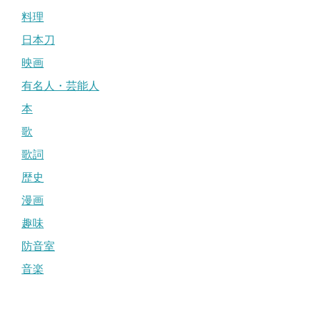
料理
日本刀
映画
有名人・芸能人
本
歌
歌詞
歴史
漫画
趣味
防音室
音楽