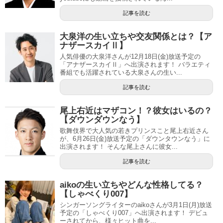
記事を読む
大泉洋の生い立ちや交友関係とは？【ア
ナザースカイⅡ】
人気俳優の大泉洋さんが12月18日(金)放送予定の
「アナザースカイⅡ」へ出演されます！ バラエティ
番組でも活躍されている大泉さんの生い...
記事を読む
尾上右近はマザコン！？彼女はいるの？
【ダウンダウンなう】
歌舞伎界で大人気の若きプリンスこと尾上右近さん
が、6月26日(金)放送予定の「ダウンタウンなう」に
出演されます！ そんな尾上さんに彼女...
記事を読む
aikoの生い立ちやどんな性格してる？
【しゃべくり007】
シンガーソングライターのaikoさんが3月1日(月)放送
予定の「しゃべくり007」へ出演されます！ デビュ
ーされてから、様々ヒット曲を...