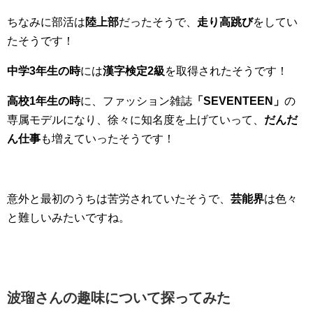
ちなみに部活は
陸上部
だったそうで、
走り高跳び
をしてい
たそうです！
中学3年生の時
には
漢字検定2級
を取得されたそうです！
高校1年生の時
に、ファッション雑誌
「SEVENTEEN」
の
専属モデルになり、徐々に知名度を上げていって、
だんだ
ん仕事
も増えていったそうです！
意外と最初のうちは苦労されていたそうで、
芸能界
は色々
と難しいみたいですね。
波瑠さんの趣味について探ってみた