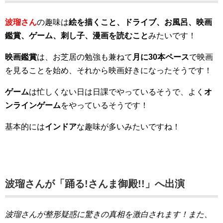
波瑠さん
の趣味は
絵を描くこと、ドライブ
、お風呂
、映画
鑑賞、ゲーム、刺し子、漫画を読むこと
みたいです！
映画鑑賞
は、お芝居の勉強も兼ねて
月に30本ペース
で映画
を見ることを始め、それから映画好きになったそうです！
ゲーム
は忙しくない日は日課でやっているそうで、よく
オ
ンラインゲーム
をやっているそうです！
基本的には
インドア
な趣味が多いみたいですね！
波瑠さんが「踊る!さんま御殿!!」へ出演
波瑠さんが整形疑惑に驚きの真相を激白されます！また、