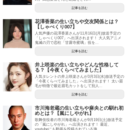
記事を読む
花澤香菜の生い立ちや交友関係とは？
【しゃべくり007】
人気声優の花澤香菜さんが11月16日(月)放送予定の
「しゃべくり007」へ出演されます！ 大人気アニメ
鬼滅の刃で恋柱「甘露寺蜜璃」役を...
記事を読む
井上咲楽の生い立ちやどんな性格して
る？【今夜くらべてみました】
人気タレントの井上咲楽さんが3月3日(水)放送予定の
「今夜くらべてみました」へ出演されます！ 太い眉
毛が特徴で最近眉毛カットをして別人...
記事を読む
市川海老蔵の生い立ちや麻央との馴れ初
めとは？【嵐にしやがれ】
歌舞伎役者の市川海老蔵さんが9月19日(土)放送予定
の「嵐にしやがれ」へ出演されます！ 最近、
youtubeにも動画を投稿されている海...