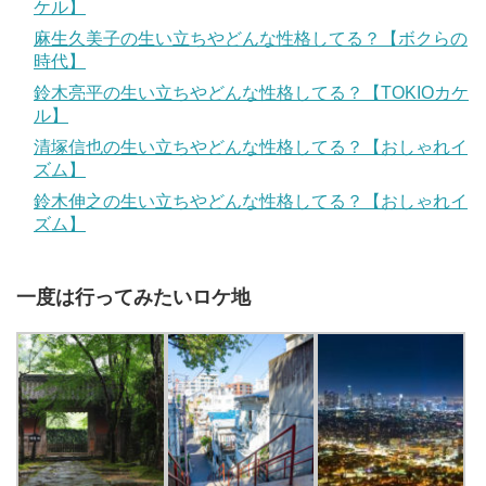
ケル】
麻生久美子の生い立ちやどんな性格してる？【ボクらの
時代】
鈴木亮平の生い立ちやどんな性格してる？【TOKIOカケ
ル】
清塚信也の生い立ちやどんな性格してる？【おしゃれイ
ズム】
鈴木伸之の生い立ちやどんな性格してる？【おしゃれイ
ズム】
一度は行ってみたいロケ地