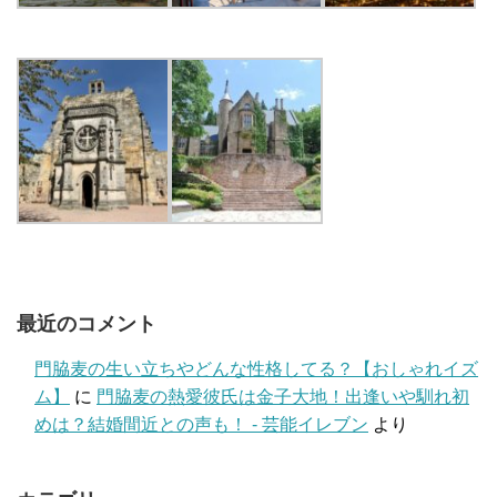
最近のコメント
門脇麦の生い立ちやどんな性格してる？【おしゃれイズ
ム】
に
門脇麦の熱愛彼氏は金子大地！出逢いや馴れ初
めは？結婚間近との声も！ - 芸能イレブン
より