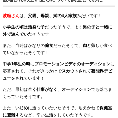
波瑠さん
は、
父親、母親、姉の4人家族
みたいです！
小学生の頃
は
活発な子
だったそうで、よく
男の子と一緒に
外で遊んでいた
そうです！
また、当時はかなりの
偏食
だったそうで、
肉と卵
しか食べ
ていなかったそうです！
中学1年生の時
に
プロモーションビデオのオーディション
に
応募されて、それがきっかけで
スカウト
されて
芸能界デビ
ュー
をされています！
ただ、最初は
全く仕事がなく
、
オーディション
でも落ちま
くっていたそうです。
また、
いじめ
に遭っていたいたそうで、耐えかねて
保健室
に避難
するなど、辛い生活をしていたそうです。