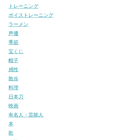
トレーニング
ボイストレーニング
ラーメン
声優
季節
宝くじ
帽子
感性
散歩
料理
日本刀
映画
有名人・芸能人
本
歌