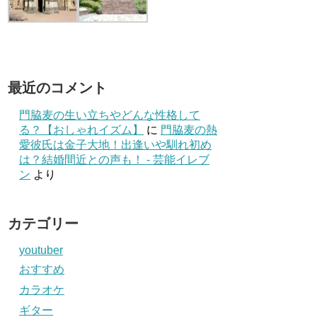
最近のコメント
門脇麦の生い立ちやどんな性格して
る？【おしゃれイズム】
に
門脇麦の熱
愛彼氏は金子大地！出逢いや馴れ初め
は？結婚間近との声も！ - 芸能イレブ
ン
より
カテゴリー
youtuber
おすすめ
カラオケ
ギター