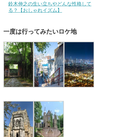
鈴木伸之の生い立ちやどんな性格して
る？【おしゃれイズム】
一度は行ってみたいロケ地