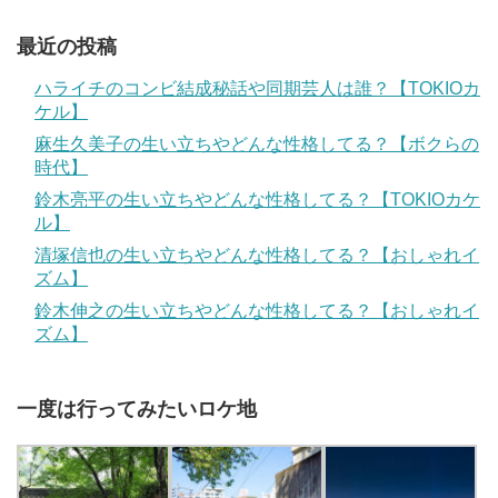
最近の投稿
ハライチのコンビ結成秘話や同期芸人は誰？【TOKIOカ
ケル】
麻生久美子の生い立ちやどんな性格してる？【ボクらの
時代】
鈴木亮平の生い立ちやどんな性格してる？【TOKIOカケ
ル】
清塚信也の生い立ちやどんな性格してる？【おしゃれイ
ズム】
鈴木伸之の生い立ちやどんな性格してる？【おしゃれイ
ズム】
一度は行ってみたいロケ地