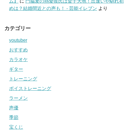
ム】
に
門脇麦の熱愛彼氏は金子大地！出逢いや馴れ初
めは？結婚間近との声も！ - 芸能イレブン
より
カテゴリー
youtuber
おすすめ
カラオケ
ギター
トレーニング
ボイストレーニング
ラーメン
声優
季節
宝くじ