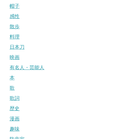
帽子
感性
散歩
料理
日本刀
映画
有名人・芸能人
本
歌
歌詞
歴史
漫画
趣味