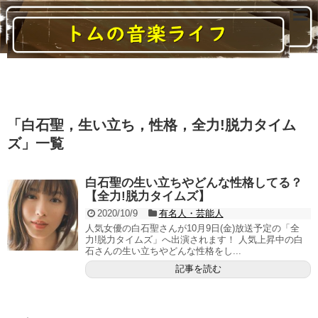
読んでいると音楽に関する様々なことがわかるブログ
「
白石聖，生い立ち，性格，全力!脱力タイム
ズ
」
一覧
白石聖の生い立ちやどんな性格してる？
【全力!脱力タイムズ】
2020/10/9
有名人・芸能人
人気女優の白石聖さんが10月9日(金)放送予定の「全
力!脱力タイムズ」へ出演されます！ 人気上昇中の白
石さんの生い立ちやどんな性格をし...
記事を読む