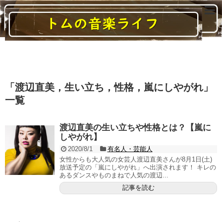
読んでいると音楽に関する様々なことがわかるブログ
「
渡辺直美，生い立ち，性格，嵐にしやがれ
」
一覧
渡辺直美の生い立ちや性格とは？【嵐に
しやがれ】
2020/8/1
有名人・芸能人
女性からも大人気の女芸人渡辺直美さんが8月1日(土)
放送予定の「嵐にしやがれ」へ出演されます！ キレの
あるダンスやものまねで人気の渡辺...
記事を読む