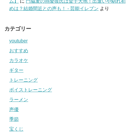
ム】
に
門脇麦の熱愛彼氏は金子大地！出逢いや馴れ初
めは？結婚間近との声も！ - 芸能イレブン
より
カテゴリー
youtuber
おすすめ
カラオケ
ギター
トレーニング
ボイストレーニング
ラーメン
声優
季節
宝くじ