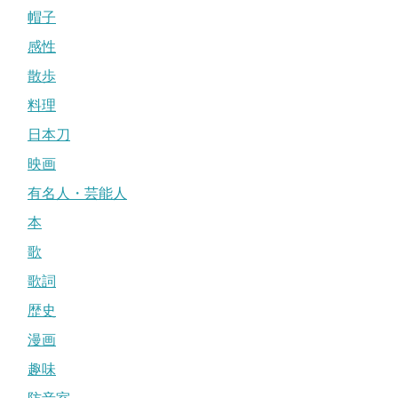
帽子
感性
散歩
料理
日本刀
映画
有名人・芸能人
本
歌
歌詞
歴史
漫画
趣味