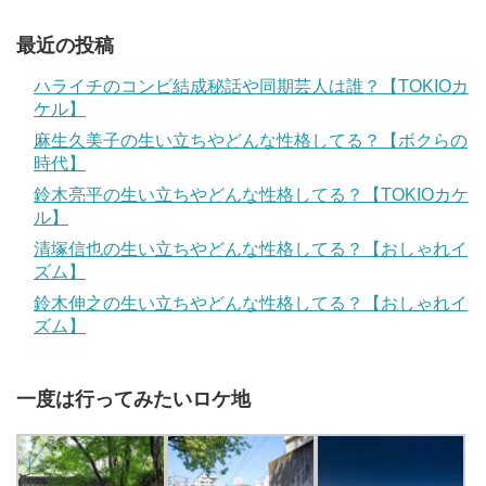
最近の投稿
ハライチのコンビ結成秘話や同期芸人は誰？【TOKIOカ
ケル】
麻生久美子の生い立ちやどんな性格してる？【ボクらの
時代】
鈴木亮平の生い立ちやどんな性格してる？【TOKIOカケ
ル】
清塚信也の生い立ちやどんな性格してる？【おしゃれイ
ズム】
鈴木伸之の生い立ちやどんな性格してる？【おしゃれイ
ズム】
一度は行ってみたいロケ地