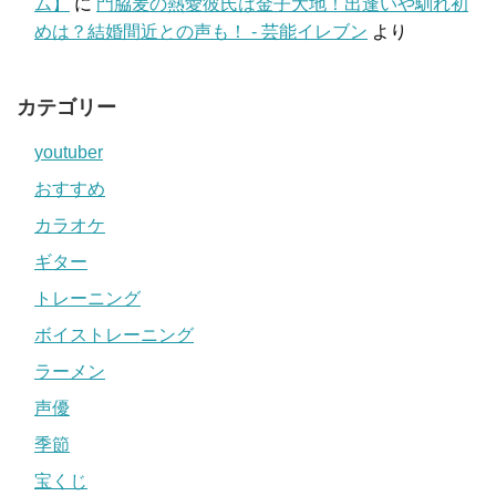
ム】
に
門脇麦の熱愛彼氏は金子大地！出逢いや馴れ初
めは？結婚間近との声も！ - 芸能イレブン
より
カテゴリー
youtuber
おすすめ
カラオケ
ギター
トレーニング
ボイストレーニング
ラーメン
声優
季節
宝くじ