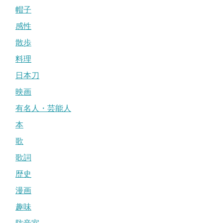
帽子
感性
散歩
料理
日本刀
映画
有名人・芸能人
本
歌
歌詞
歴史
漫画
趣味