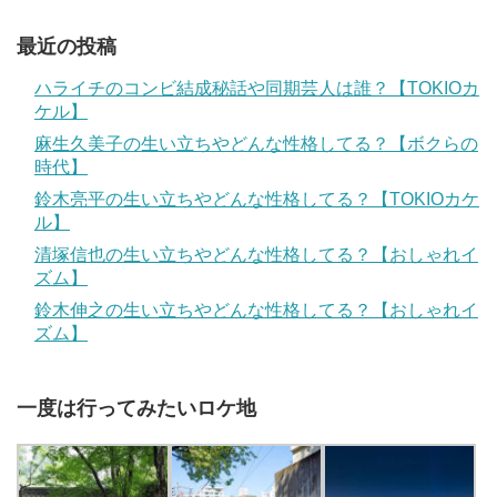
最近の投稿
ハライチのコンビ結成秘話や同期芸人は誰？【TOKIOカ
ケル】
麻生久美子の生い立ちやどんな性格してる？【ボクらの
時代】
鈴木亮平の生い立ちやどんな性格してる？【TOKIOカケ
ル】
清塚信也の生い立ちやどんな性格してる？【おしゃれイ
ズム】
鈴木伸之の生い立ちやどんな性格してる？【おしゃれイ
ズム】
一度は行ってみたいロケ地