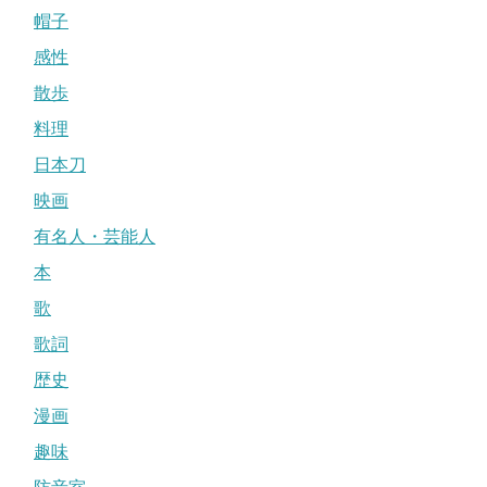
帽子
感性
散歩
料理
日本刀
映画
有名人・芸能人
本
歌
歌詞
歴史
漫画
趣味