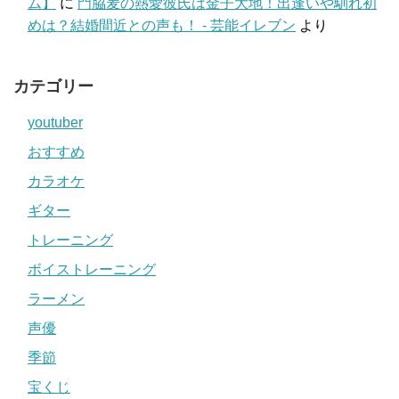
ム】
に
門脇麦の熱愛彼氏は金子大地！出逢いや馴れ初
めは？結婚間近との声も！ - 芸能イレブン
より
カテゴリー
youtuber
おすすめ
カラオケ
ギター
トレーニング
ボイストレーニング
ラーメン
声優
季節
宝くじ