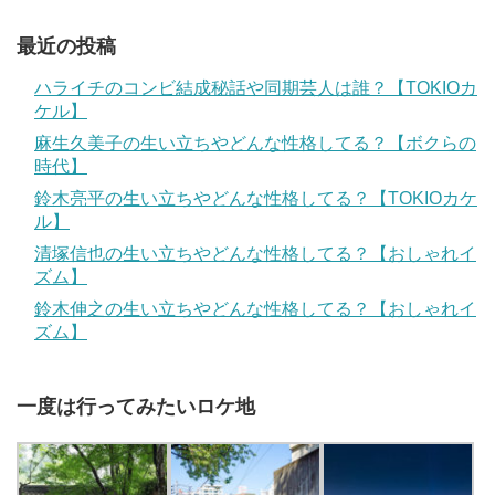
最近の投稿
ハライチのコンビ結成秘話や同期芸人は誰？【TOKIOカ
ケル】
麻生久美子の生い立ちやどんな性格してる？【ボクらの
時代】
鈴木亮平の生い立ちやどんな性格してる？【TOKIOカケ
ル】
清塚信也の生い立ちやどんな性格してる？【おしゃれイ
ズム】
鈴木伸之の生い立ちやどんな性格してる？【おしゃれイ
ズム】
一度は行ってみたいロケ地