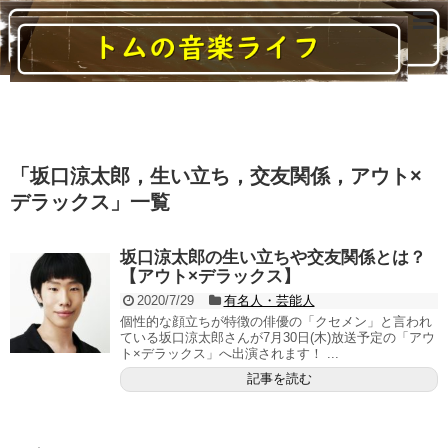
読んでいると音楽に関する様々なことがわかるブログ
「
坂口涼太郎，生い立ち，交友関係，アウト×
デラックス
」
一覧
坂口涼太郎の生い立ちや交友関係とは？
【アウト×デラックス】
2020/7/29
有名人・芸能人
個性的な顔立ちが特徴の俳優の「クセメン」と言われ
ている坂口涼太郎さんが7月30日(木)放送予定の「アウ
ト×デラックス」へ出演されます！ ...
記事を読む