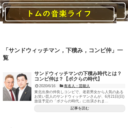
読んでいると音楽に関する様々なことがわかるブログ
「
サンドウィッチマン，下積み，コンビ仲
」
一
覧
サンドウィッチマンの下積み時代とは？
コンビ仲は？【ボクらの時代】
2020/6/16
有名人・芸能人
東北出身の仲良しコンビで、老若男女から人気のある
お笑い芸人のサンドウィッチマンさんが、6月21日(日)
放送予定の「ボクらの時代」に出演されま...
記事を読む