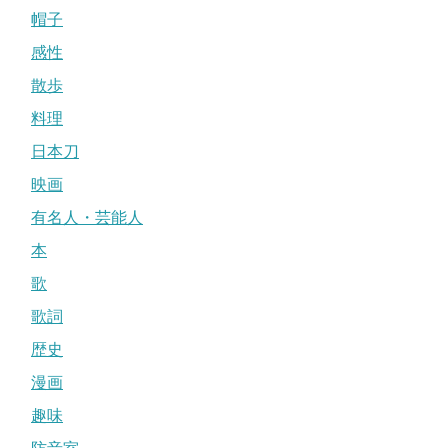
帽子
感性
散歩
料理
日本刀
映画
有名人・芸能人
本
歌
歌詞
歴史
漫画
趣味