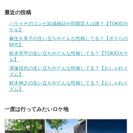
最近の投稿
ハライチのコンビ結成秘話や同期芸人は誰？【TOKIOカ
ケル】
麻生久美子の生い立ちやどんな性格してる？【ボクらの
時代】
鈴木亮平の生い立ちやどんな性格してる？【TOKIOカケ
ル】
清塚信也の生い立ちやどんな性格してる？【おしゃれイ
ズム】
鈴木伸之の生い立ちやどんな性格してる？【おしゃれイ
ズム】
一度は行ってみたいロケ地