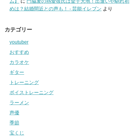
ム】
に
門脇麦の熱愛彼氏は金子大地！出逢いや馴れ初
めは？結婚間近との声も！ - 芸能イレブン
より
カテゴリー
youtuber
おすすめ
カラオケ
ギター
トレーニング
ボイストレーニング
ラーメン
声優
季節
宝くじ